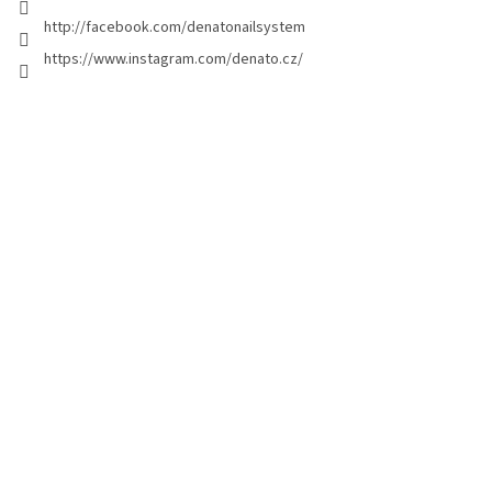
g
http://facebook.com/denatonailsystem
i
https://www.instagram.com/denato.cz/
n
a