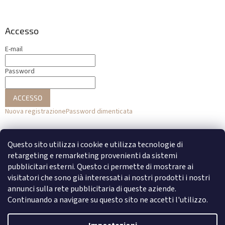
Accesso
E-mail
Password
ACCESSO
Nuova registrazione
Password dimenticata
o
Questo sito utilizza i cookie e utilizza tecnologie di
Accesso con Facebook
retargeting e remarketing provenienti da sistemi
pubblicitari esterni. Questo ci permette di mostrare ai
Accesso con Google
visitatori che sono già interessati ai nostri prodotti i nostri
annunci sulla rete pubblicitaria di queste aziende.
Continuando a navigare su questo sito ne accetti l'utilizzo.
Creato da Shoptet