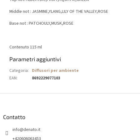
Middle not : JASMINE,YLANG,LILY OF THE VALLEY,ROSE
Base not : PATCHOULY,MUSK,ROSE
Contenuto 115 ml
Parametri aggiuntivi
Categoria
:
Diffusori per ambiente
EAN
:
8692229077103
P
i
è
d
Contatto
i
info
@
denato.it
p
a
+420606063453